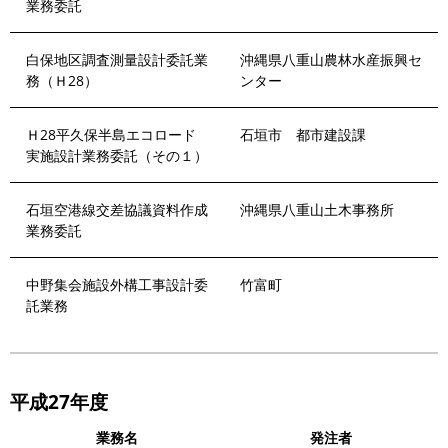
業務委託
白保地区調査測量設計委託業
沖縄県八重山農林水産振興セ
務（Ｈ28）
ンター
Ｈ28平久保半島エコロード
石垣市 都市建設課
実施設計業務委託（その１）
石垣空港線交差協議資料作成
沖縄県八重山土木事務所
業務委託
中野集会施設外構工事設計委
竹富町
託業務
平成27年度
業務名
発注者