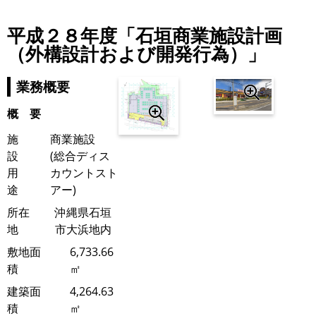
平成２８年度「石垣商業施設計画
（外構設計および開発行為）」
業務概要
概 要
施
商業施設
設
(総合ディス
用
カウントスト
途
アー)
所在
沖縄県石垣
地
市大浜地内
敷地面
6,733.66
積
㎡
建築面
4,264.63
積
㎡