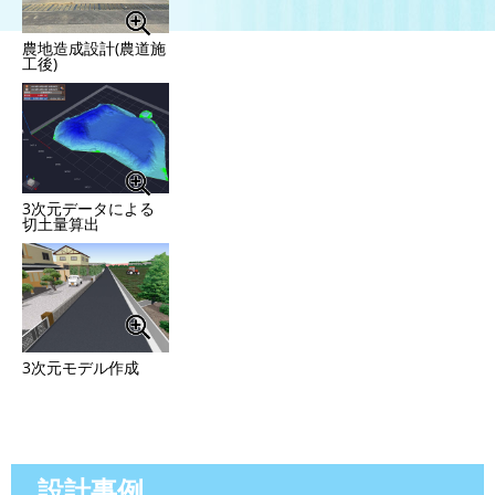
農地造成設計(農道施
工後)
3次元データによる
切土量算出
3次元モデル作成
設計事例