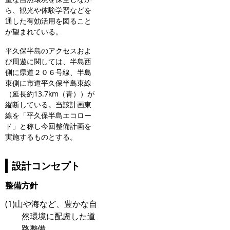
ら、観光や体験学習などを
通した有効活用を図ること
が望まれている。
平久保半島のアクセスおよ
び周遊に関しては、半島西
側に県道２０６号線、半島
東側に市道平久保半島東線
（延長約13.7km（青））が
縦断している。当該計画東
線を「平久保半島エコロー
ド」と称し今回整備計画を
実施するものとする。
設計コンセプト
整備方針
(1)山や海など、豊かな自
然環境に配慮した道
路整備