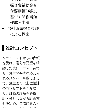
探査費補助金交
付要綱第14条に
基づく関係書類
作成～申請」
弊社磁気探査技師
による探査
設計コンセプト
クライアントからの依頼
を受け、意向や要望を確
認した後にニーズにあわ
せ、施主の要求に応えら
れるメンバーを揃えまし
て、施主または上位設計
のコンセプトをくみ取
り、計画の諸条件を検
証・分析しながら計画方
針を定め、ご依頼者のビ