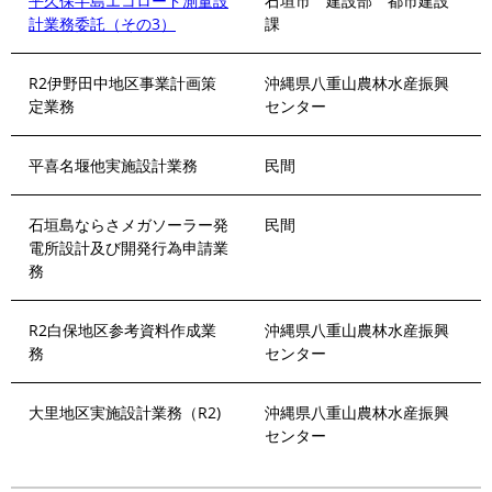
平久保半島エコロード測量設
石垣市 建設部 都市建設
計業務委託（その3）
課
R2伊野田中地区事業計画策
沖縄県八重山農林水産振興
定業務
センター
平喜名堰他実施設計業務
民間
石垣島ならさメガソーラー発
民間
電所設計及び開発行為申請業
務
R2白保地区参考資料作成業
沖縄県八重山農林水産振興
務
センター
大里地区実施設計業務（R2)
沖縄県八重山農林水産振興
センター