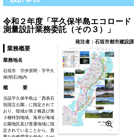
令和２年度「平久保半島エコロード
測量設計業務委託（その３）」
発注者：石垣市都市建設課
業務概要
業務地名
石垣市 字伊原間・字平久
保(明石)地内
概 要
当該平久保半島は「西表石
垣国立公園」に指定されて
おり、陸域が第２種及び第
３種特別地域、海岸が海域
公園地区及び普通地域に指
定されていることから、貴
重な自然環境を保全しなが