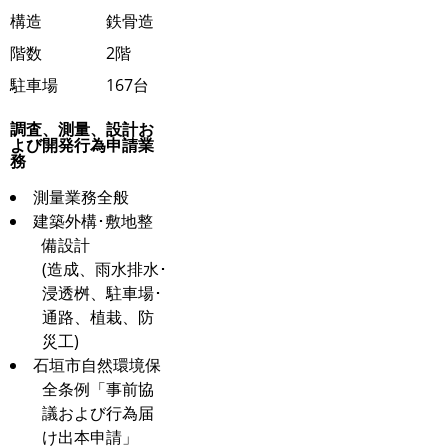
構造
鉄骨造
階数
2階
駐車場
167台
調査、測量、設計お
よび開発行為申請業
務
測量業務全般
建築外構･敷地整
備設計
(造成、雨水排水･
浸透桝、駐車場･
通路、植栽、防
災工)
石垣市自然環境保
全条例「事前協
議および行為届
け出本申請」