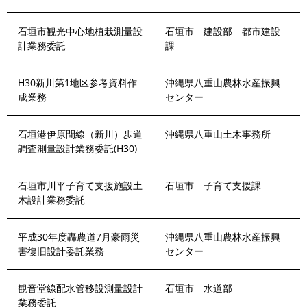
石垣市観光中心地植栽測量設
石垣市 建設部 都市建設
計業務委託
課
H30新川第1地区参考資料作
沖縄県八重山農林水産振興
成業務
センター
石垣港伊原間線（新川）歩道
沖縄県八重山土木事務所
調査測量設計業務委託(H30)
石垣市川平子育て支援施設土
石垣市 子育て支援課
木設計業務委託
平成30年度轟農道7月豪雨災
沖縄県八重山農林水産振興
害復旧設計委託業務
センター
観音堂線配水管移設測量設計
石垣市 水道部
業務委託