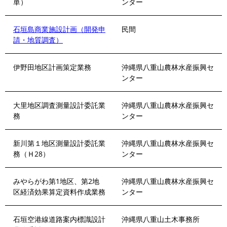
単）
ンター
石垣島商業施設計画（開発申
民間
請・地質調査）
伊野田地区計画策定業務
沖縄県八重山農林水産振興セ
ンター
大里地区調査測量設計委託業
沖縄県八重山農林水産振興セ
務
ンター
新川第１地区測量設計委託業
沖縄県八重山農林水産振興セ
務（Ｈ28）
ンター
みやらがわ第1地区、第2地
沖縄県八重山農林水産振興セ
区経済効果算定資料作成業務
ンター
石垣空港線道路案内標識設計
沖縄県八重山土木事務所